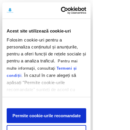
Back
Acest site utilizează cookie-uri
Folosim cookie-uri pentru a
personaliza conținutul și anunțurile,
pentru a oferi funcții de rețele sociale și
pentru a analiza traficul.
Pentru mai
multe informaţii, consultaţi
Termeni și
În cazul în care alegeți să
condiții
.
apăsați "Permite cookie-urile
recomandate" sunteți de acord cu
utilizarea modulelor noastre cookie.
Afişare
Tasty gift vouchers
Permite cookie-urile recomandate
Cris-Tim
For one of the most popular brands in