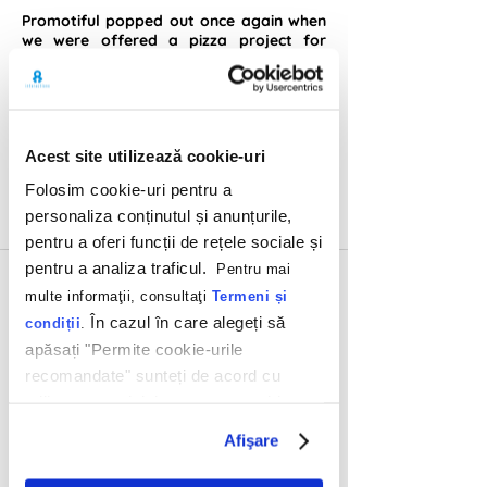
Promotiful popped out once again when
we were offered a pizza project for
Edenia. We managed the technical part
of creating the promotion, but
unofficially we took over the eating
part, too. The result? A fully functional,
bug-free, user-friendly promotional
Acest site utilizează cookie-uri
page.
Folosim cookie-uri pentru a
VIEW MORE
personaliza conținutul și anunțurile,
pentru a oferi funcții de rețele sociale și
pentru a analiza traficul.
Pentru mai
multe informaţii, consultaţi
Termeni și
În cazul în care alegeți să
condiții
.
apăsați "Permite cookie-urile
recomandate" sunteți de acord cu
utilizarea modulelor noastre cookie.
Afişare