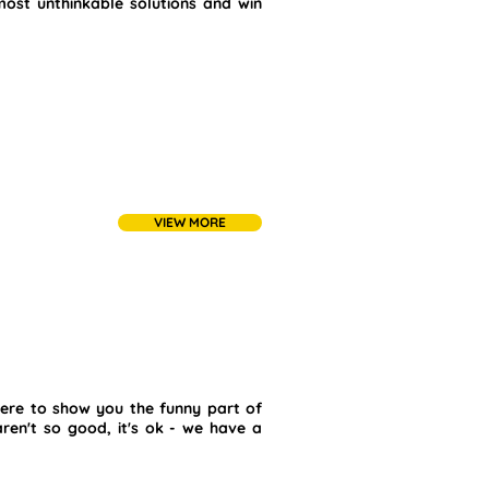
 most unthinkable solutions and win
VIEW MORE
 here to show you the funny part of
aren't so good, it's ok - we have a