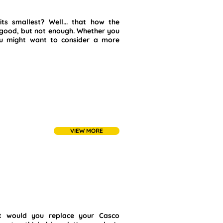
ts smallest? Well... that how the
 good, but not enough. Whether you
you might want to consider a more
VIEW MORE
t would you replace your Casco