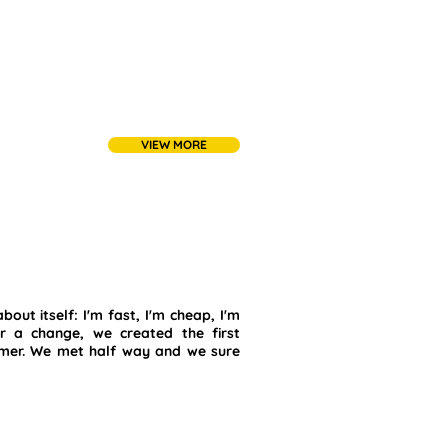
VIEW MORE
out itself: I'm fast, I'm cheap, I'm
or a change, we created the first
umer. We met half way and we sure