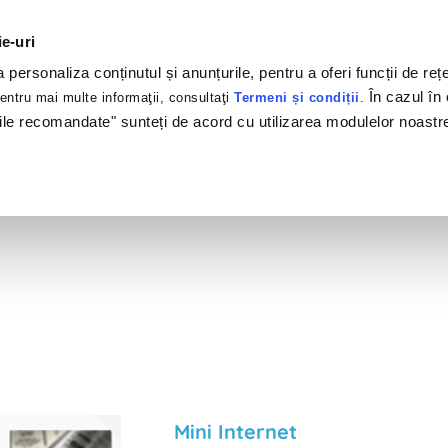
ie-uri
personaliza conținutul și anunțurile, pentru a oferi funcții de rețe
În cazul în 
ntru mai multe informaţii, consultaţi
Termeni și condiții
.
ile recomandate" sunteți de acord cu utilizarea modulelor noastr
tofoliu
Clienți
Produse
Servicii
#Brandswelov
Mini Internet