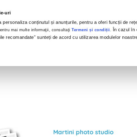
ie-uri
personaliza conținutul și anunțurile, pentru a oferi funcții de rețe
În cazul în 
ntru mai multe informaţii, consultaţi
Termeni și condiții
.
ile recomandate" sunteți de acord cu utilizarea modulelor noastr
tofoliu
Clienți
Produse
Servicii
#Brandswelov
Martini photo studio