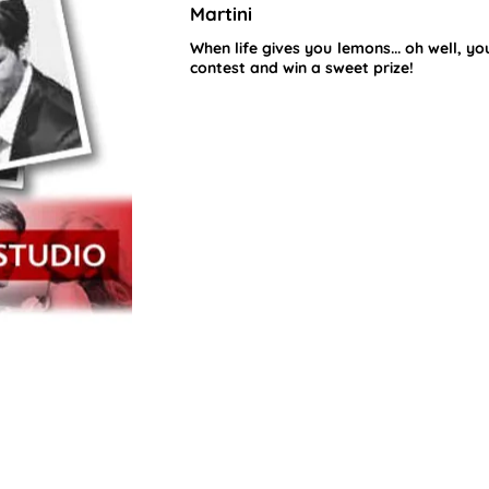
Martini
When life gives you lemons... oh well, yo
contest and win a sweet prize!
TIONS MARKETING SRL. Toate drepturile rezervate. |
Politica de cook