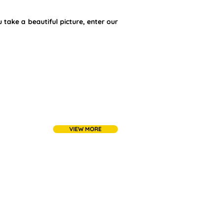
u take a beautiful picture, enter our
VIEW MORE
ie
| Politica de confidențialitate