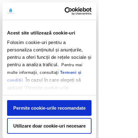
Back
Acest site utilizează cookie-uri
Folosim cookie-uri pentru a
personaliza conținutul și anunțurile,
pentru a oferi funcții de rețele sociale și
pentru a analiza traficul.
Pentru mai
multe informaţii, consultaţi
Termeni și
În cazul în care alegeți să
condiții
.
apăsați "Permite cookie-urile
recomandate" sunteți de acord cu
©
2009-2025
INTERACTIONS MARKETING
utilizarea modulelor noastre cookie.
SRL. Toate drepturile rezervate. |
Politica de
Afişare
Permite cookie-urile recomandate
cookie
| Politica de confidențialitate
Utilizare doar cookie-uri necesare