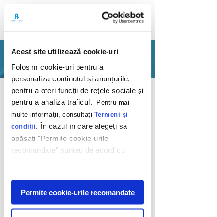
Acest site utilizează cookie-uri
PORTFOLIO
Folosim cookie-uri pentru a
personaliza conținutul și anunțurile,
Back
pentru a oferi funcții de rețele sociale și
pentru a analiza traficul.
Pentru mai
multe informaţii, consultaţi
Termeni și
În cazul în care alegeți să
condiții
.
apăsați "Permite cookie-urile
recomandate" sunteți de acord cu
Branding wizards
utilizarea modulelor noastre cookie.
Afişare
fiiGO
Permite cookie-urile recomandate
2019
When we took fiiGO in, it was just a baby