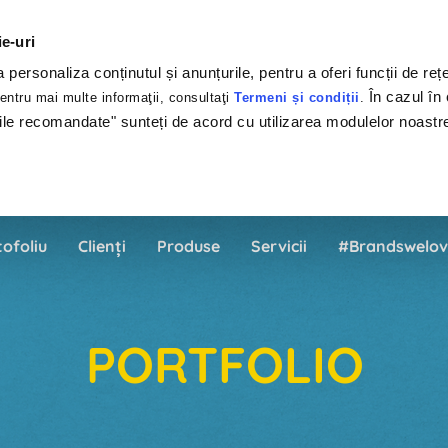
ie-uri
personaliza conținutul și anunțurile, pentru a oferi funcții de rețe
În cazul în 
ntru mai multe informaţii, consultaţi
Termeni și condiții
.
ile recomandate" sunteți de acord cu utilizarea modulelor noastr
tofoliu
Clienți
Produse
Servicii
#Brandswelov
PORTFOLIO