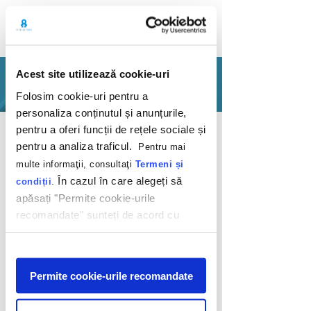
Acest site utilizează cookie-uri
PORTFOLIO
Folosim cookie-uri pentru a
personaliza conținutul și anunțurile,
Back
pentru a oferi funcții de rețele sociale și
pentru a analiza traficul.
Pentru mai
multe informaţii, consultaţi
Termeni și
În cazul în care alegeți să
condiții
.
apăsați "Permite cookie-urile
recomandate" sunteți de acord cu
Conversion ride
utilizarea modulelor noastre cookie.
Afişare
Etalon Voyage
Permite cookie-urile recomandate
2020
Ready to go on a trip? 'Cause, we have