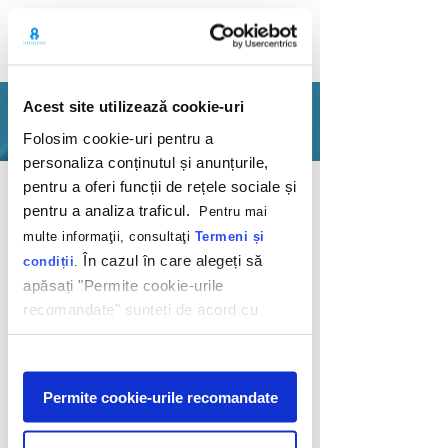
Acest site utilizează cookie-uri
PORTFOLIO
Folosim cookie-uri pentru a
personaliza conținutul și anunțurile,
Back
pentru a oferi funcții de rețele sociale și
pentru a analiza traficul.
Pentru mai
multe informaţii, consultaţi
Termeni și
În cazul în care alegeți să
condiții
.
apăsați "Permite cookie-urile
recomandate" sunteți de acord cu
Fresh cooking, cool
utilizarea modulelor noastre cookie.
relaxing
Afişare
Permite cookie-urile recomandate
LG
2023