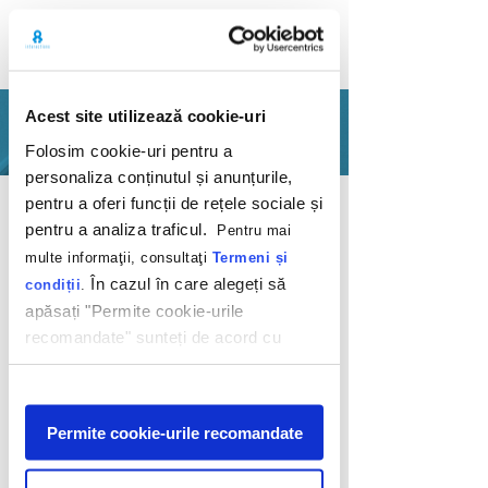
Acest site utilizează cookie-uri
PORTFOLIO
Folosim cookie-uri pentru a
personaliza conținutul și anunțurile,
Back
pentru a oferi funcții de rețele sociale și
pentru a analiza traficul.
Pentru mai
multe informaţii, consultaţi
Termeni și
În cazul în care alegeți să
condiții
.
apăsați "Permite cookie-urile
recomandate" sunteți de acord cu
Happy Cows
utilizarea modulelor noastre cookie.
Afişare
Mega Image
Permite cookie-urile recomandate
2015
What’s the secret of the delicious