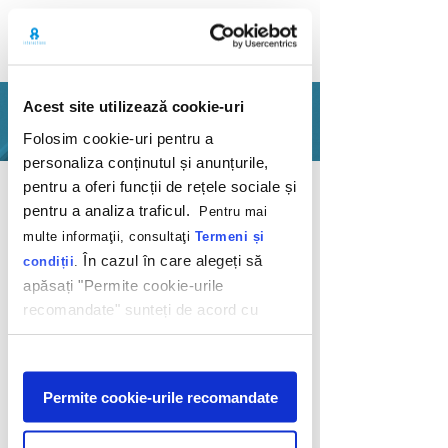
Acest site utilizează cookie-uri
PORTFOLIO
Folosim cookie-uri pentru a
personaliza conținutul și anunțurile,
Back
pentru a oferi funcții de rețele sociale și
pentru a analiza traficul.
Pentru mai
multe informaţii, consultaţi
Termeni și
În cazul în care alegeți să
condiții
.
apăsați "Permite cookie-urile
recomandate" sunteți de acord cu
Ice, ice, user
utilizarea modulelor noastre cookie.
Afişare
Haagen-Dazs
Permite cookie-urile recomandate
2020
We'd do anything for ice cream. So we