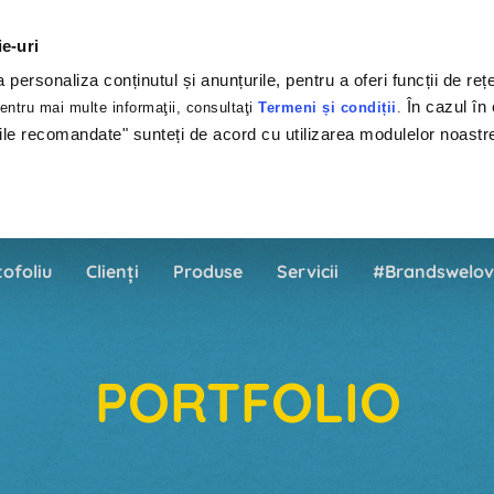
ie-uri
personaliza conținutul și anunțurile, pentru a oferi funcții de rețe
În cazul în 
ntru mai multe informaţii, consultaţi
Termeni și condiții
.
ile recomandate" sunteți de acord cu utilizarea modulelor noastr
tofoliu
Clienți
Produse
Servicii
#Brandswelov
PORTFOLIO