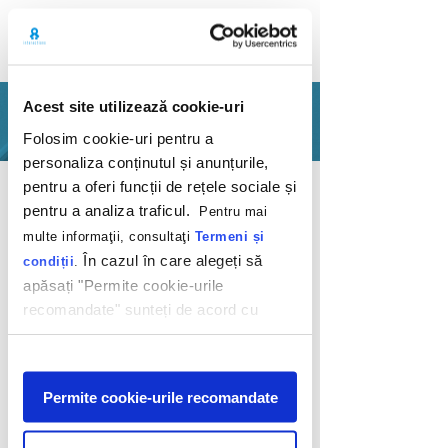
Acest site utilizează cookie-uri
PORTFOLIO
Folosim cookie-uri pentru a
personaliza conținutul și anunțurile,
Back
pentru a oferi funcții de rețele sociale și
pentru a analiza traficul.
Pentru mai
multe informaţii, consultaţi
Termeni și
În cazul în care alegeți să
condiții
.
apăsați "Permite cookie-urile
recomandate" sunteți de acord cu
Perfect black
utilizarea modulelor noastre cookie.
unveils nature's
Afişare
perfection
Permite cookie-urile recomandate
LG