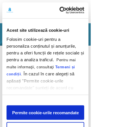
Acest site utilizează cookie-uri
PORTFOLIO
Folosim cookie-uri pentru a
personaliza conținutul și anunțurile,
Back
pentru a oferi funcții de rețele sociale și
pentru a analiza traficul.
Pentru mai
multe informaţii, consultaţi
Termeni și
În cazul în care alegeți să
condiții
.
apăsați "Permite cookie-urile
recomandate" sunteți de acord cu
Playing means
utilizarea modulelor noastre cookie.
winning
Afişare
Permite cookie-urile recomandate
Mega Image
2014