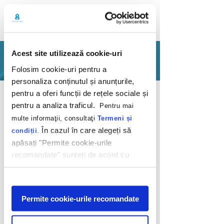
Acest site utilizează cookie-uri
PORTFOLIO
Folosim cookie-uri pentru a
personaliza conținutul și anunțurile,
Back
pentru a oferi funcții de rețele sociale și
pentru a analiza traficul.
Pentru mai
multe informaţii, consultaţi
Termeni și
În cazul în care alegeți să
condiții
.
apăsați "Permite cookie-urile
recomandate" sunteți de acord cu
Spread the word
utilizarea modulelor noastre cookie.
Afişare
Seva Bloom
Permite cookie-urile recomandate
2020
As we already had collaborated on an ad