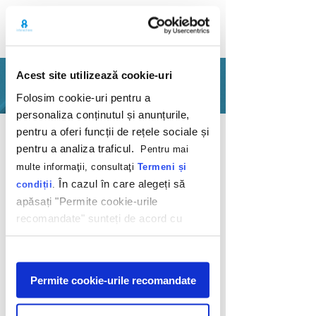
Acest site utilizează cookie-uri
PORTFOLIO
Folosim cookie-uri pentru a
personaliza conținutul și anunțurile,
Back
pentru a oferi funcții de rețele sociale și
pentru a analiza traficul.
Pentru mai
multe informaţii, consultaţi
Termeni și
În cazul în care alegeți să
condiții
.
apăsați "Permite cookie-urile
recomandate" sunteți de acord cu
The best decisions
utilizarea modulelor noastre cookie.
Afişare
Mobexpert
Permite cookie-urile recomandate
2010
You can see for yourself which job of the