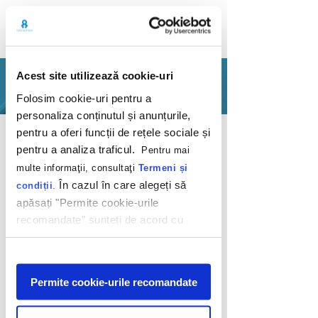
Acest site utilizează cookie-uri
PORTFOLIO
Folosim cookie-uri pentru a
personaliza conținutul și anunțurile,
Back
pentru a oferi funcții de rețele sociale și
pentru a analiza traficul.
Pentru mai
multe informaţii, consultaţi
Termeni și
În cazul în care alegeți să
condiții
.
apăsați "Permite cookie-urile
recomandate" sunteți de acord cu
This summer I
utilizarea modulelor noastre cookie.
promise to try
Afişare
something special
Permite cookie-urile recomandate
Red Bull