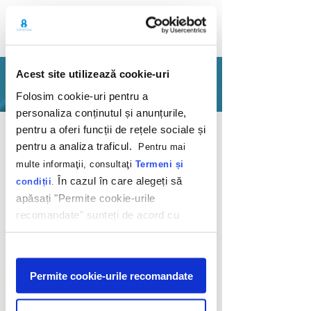
Acest site utilizează cookie-uri
PORTFOLIO
Folosim cookie-uri pentru a
personaliza conținutul și anunțurile,
Back
pentru a oferi funcții de rețele sociale și
pentru a analiza traficul.
Pentru mai
multe informaţii, consultaţi
Termeni și
În cazul în care alegeți să
condiții
.
apăsați "Permite cookie-urile
recomandate" sunteți de acord cu
Users of the
utilizarea modulelor noastre cookie.
internet, meet Audi
Afişare
A3
Permite cookie-urile recomandate
Audi