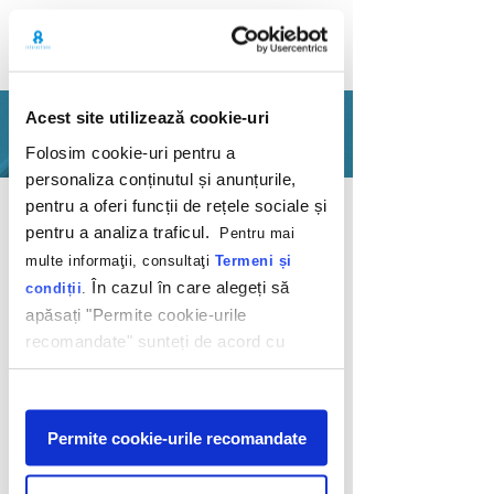
Acest site utilizează cookie-uri
PORTOFOLIU
Folosim cookie-uri pentru a
personaliza conținutul și anunțurile,
Inapoi
pentru a oferi funcții de rețele sociale și
pentru a analiza traficul.
Pentru mai
multe informaţii, consultaţi
Termeni și
În cazul în care alegeți să
condiții
.
apăsați "Permite cookie-urile
recomandate" sunteți de acord cu
'A vrea' vs 'A avea'
utilizarea modulelor noastre cookie.
Afişare
Porsche Finance Romania
Permite cookie-urile recomandate
2011
Poți avea orice mașină îți dorești pentru că