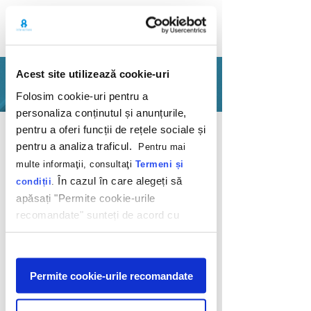
Acest site utilizează cookie-uri
PORTOFOLIU
Folosim cookie-uri pentru a
personaliza conținutul și anunțurile,
Inapoi
pentru a oferi funcții de rețele sociale și
pentru a analiza traficul.
Pentru mai
multe informaţii, consultaţi
Termeni și
În cazul în care alegeți să
condiții
.
apăsați "Permite cookie-urile
recomandate" sunteți de acord cu
Coș de Paști
utilizarea modulelor noastre cookie.
Afişare
Mega Image
Permite cookie-urile recomandate
2012
Cauți un cadou de Paști? Nu căuta mai