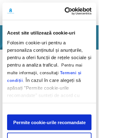
Acest site utilizează cookie-uri
PORTOFOLIU
Folosim cookie-uri pentru a
personaliza conținutul și anunțurile,
Inapoi
pentru a oferi funcții de rețele sociale și
pentru a analiza traficul.
Pentru mai
multe informaţii, consultaţi
Termeni și
În cazul în care alegeți să
condiții
.
apăsați "Permite cookie-urile
recomandate" sunteți de acord cu
Colecționează
utilizarea modulelor noastre cookie.
magneți și jucării
Afişare
Disney/Pixar
Permite cookie-urile recomandate
Hochland