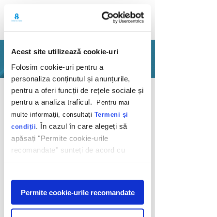
Acest site utilizează cookie-uri
PORTOFOLIU
Folosim cookie-uri pentru a
personaliza conținutul și anunțurile,
Inapoi
pentru a oferi funcții de rețele sociale și
pentru a analiza traficul.
Pentru mai
multe informaţii, consultaţi
Termeni și
În cazul în care alegeți să
condiții
.
apăsați "Permite cookie-urile
recomandate" sunteți de acord cu
Gătești fresh și te
utilizarea modulelor noastre cookie.
relaxezi cool
Afişare
Permite cookie-urile recomandate
LG
2023