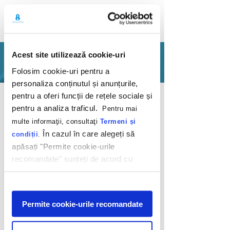
Acest site utilizează cookie-uri
PORTOFOLIU
Folosim cookie-uri pentru a
personaliza conținutul și anunțurile,
Inapoi
pentru a oferi funcții de rețele sociale și
pentru a analiza traficul.
Pentru mai
multe informaţii, consultaţi
Termeni și
În cazul în care alegeți să
condiții
.
apăsați "Permite cookie-urile
recomandate" sunteți de acord cu
Ice, ice, user
utilizarea modulelor noastre cookie.
Afişare
Haagen-Dazs
Permite cookie-urile recomandate
2020
Sunt puține lucrurile pe care nu le-am face