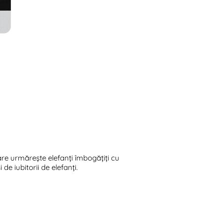
re urmărește elefanți îmbogățiți cu
de iubitorii de elefanți.