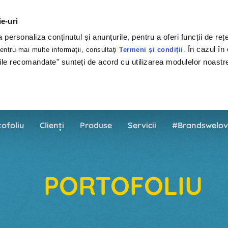
ie-uri
personaliza conținutul și anunțurile, pentru a oferi funcții de rețe
În cazul în 
ntru mai multe informaţii, consultaţi
Termeni și condiții
.
ile recomandate" sunteți de acord cu utilizarea modulelor noastr
tofoliu
Clienți
Produse
Servicii
#Brandswelov
PORTOFOLIU