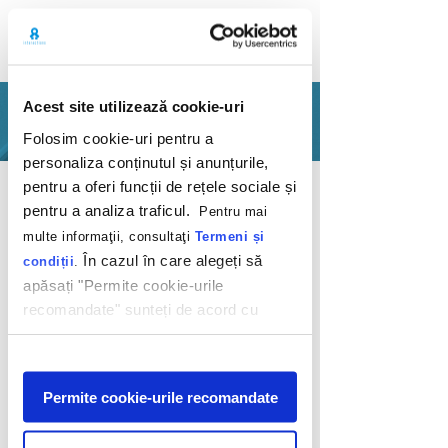
Acest site utilizează cookie-uri
PORTOFOLIU
Folosim cookie-uri pentru a
personaliza conținutul și anunțurile,
Inapoi
pentru a oferi funcții de rețele sociale și
pentru a analiza traficul.
Pentru mai
multe informaţii, consultaţi
Termeni și
În cazul în care alegeți să
condiții
.
apăsați "Permite cookie-urile
recomandate" sunteți de acord cu
Tutorial Google
utilizarea modulelor noastre cookie.
AdWords de la
Afişare
Telekom România
Permite cookie-urile recomandate
Telekom