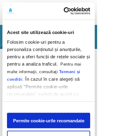
Acest site utilizează cookie-uri
PORTOFOLIU
Folosim cookie-uri pentru a
personaliza conținutul și anunțurile,
Inapoi
pentru a oferi funcții de rețele sociale și
pentru a analiza traficul.
Pentru mai
multe informaţii, consultaţi
Termeni și
În cazul în care alegeți să
condiții
.
apăsați "Permite cookie-urile
recomandate" sunteți de acord cu
Tutoriale video așa
utilizarea modulelor noastre cookie.
cum trebuie
Afişare
Permite cookie-urile recomandate
Deutsche Telekom
2019