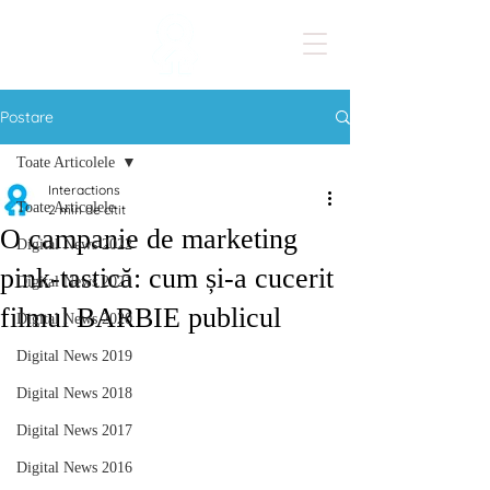
Postare
Toate Articolele
Interactions
Toate Articolele
2 min de citit
O campanie de marketing
Digital News 2022
pink-tastică: cum și-a cucerit
Digital News 2021
filmul BARBIE publicul
Digital News 2020
Digital News 2019
Digital News 2018
Digital News 2017
Digital News 2016