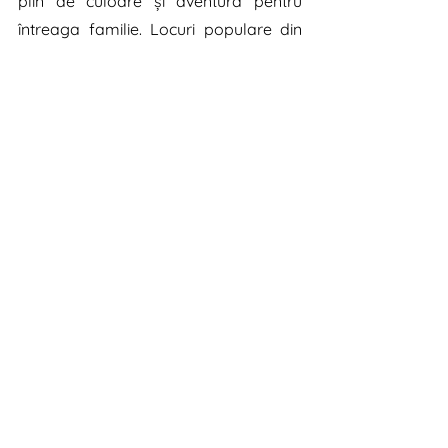
plin de culoare și aventură pentru 
întreaga familie. Locuri populare din 
orașe au fost învăluite în roz, iar copiii 
și adulții au fost invitați să participe la 
ateliere de creație de păpuși Barbie și 
sesiuni de fotografii cu personaje în 
costume din film.
O campanie cu adevărat 
memorabilă
, care a demonstrat că 
succesul unei producții 
cinematografice nu se rezumă doar 
la calitatea acesteia, ci și la abilitatea 
de a crea așteptări și de a se conecta 
emoțional cu audiența.