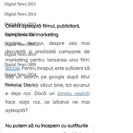
Digital News 2015
Digital News 2014
Digital News 2013
Cinefilii așteaptă filmul, publicitarii, 
campania de marketing
Digital News 2012
Vorbim, desigur, despre cea mai 
Digital News 2011
discutată și analizată campanie de 
Digital News 2010
marketing pentru lansarea unui film: 
Digital News 2009
Barbie
. Pentru început, este suficient să 
Digital News 2024
dați un search pe google după titlul 
filmului. Da, ați văzut bine, tot ecranul 
Marketing Trends
e deja roz. Dacă un 
simplu search
face viața roz, ce altceva ne mai 
așteaptă? 
Nu putem să nu începem cu outfiturile