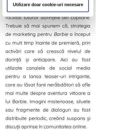
#PinkPower
. Să nu uităm de filtrele și 
Utilizare doar cookie-uri necesare
frame-urile cu 
#ThisBarbie
 care ne-au 
facilitat tuturor dorințele din copilărie. 
Trebuie să mai spunem că, strategia 
de marketing pentru 
Barbie
 a început 
cu mult timp înainte de premieră, prin 
activări care să crească nivelul de 
dorință și anticipare. Aici au fost 
utilizate canalele de social media 
pentru a lansa teaser-uri intrigante, 
care au lăsat fanii nerăbdători să afle 
mai multe despre aventura viitoare a 
lui Barbie. Imagini misterioase, siluete 
sau fragmente de dialoguri au fost 
distribuite periodic, creând suspans și 
discuții aprinse în comunitatea online.