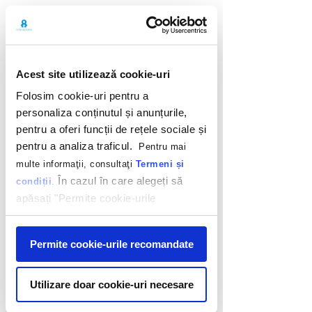
Back
Acest site utilizează cookie-uri
Folosim cookie-uri pentru a
personaliza conținutul și anunțurile,
pentru a oferi funcții de rețele sociale și
pentru a analiza traficul.
Pentru mai
multe informaţii, consultaţi
Termeni și
În cazul în care alegeți să
condiții
.
apăsați "Permite cookie-urile
recomandate" sunteți de acord cu
©
2009-2026
INTERACTIONS MARKETING
utilizarea modulelor noastre cookie.
SRL. All rights reserved. |
Cookie policy
|
Afişare
Permite cookie-urile recomandate
Privacy policy
Utilizare doar cookie-uri necesare