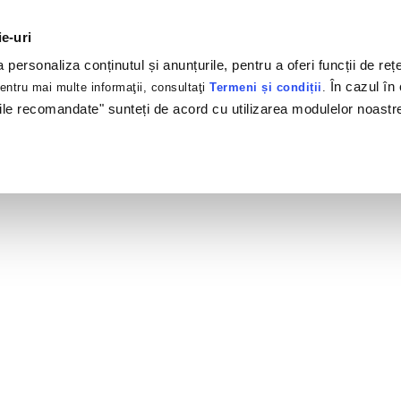
ie-uri
personaliza conținutul și anunțurile, pentru a oferi funcții de rețe
În cazul în 
ntru mai multe informaţii, consultaţi
Termeni și condiții
.
ile recomandate" sunteți de acord cu utilizarea modulelor noastr
folio
Clients
Products
Services
#Brandswelo
026 INTERACTIONS MARKETING SRL. All rights reserved. |
Cookie pol