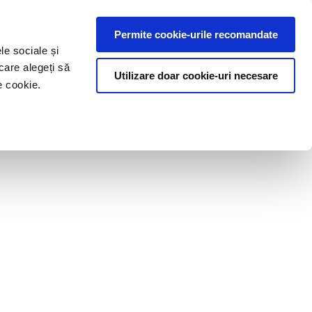
Permite cookie-urile recomandate
le sociale și
care alegeți să
Utilizare doar cookie-uri necesare
e cookie.
ve
Blog
Contact
icy
| Privacy policy