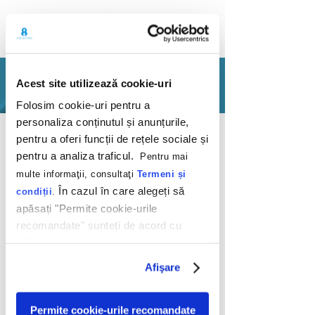
PORTFOLIO
Acest site utilizează cookie-uri
Folosim cookie-uri pentru a
personaliza conținutul și anunțurile,
Back
pentru a oferi funcții de rețele sociale și
pentru a analiza traficul.
Pentru mai
multe informaţii, consultaţi
Termeni și
În cazul în care alegeți să
condiții
.
apăsați "Permite cookie-urile
recomandate" sunteți de acord cu
Clickshop - Bet on
utilizarea modulelor noastre cookie.
Vegas
Afişare
Telekom
2012
Permite cookie-urile recomandate