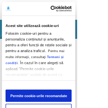
Acest site utilizează cookie-uri
PORTFOLIO
Folosim cookie-uri pentru a
personaliza conținutul și anunțurile,
Back
pentru a oferi funcții de rețele sociale și
pentru a analiza traficul.
Pentru mai
multe informaţii, consultaţi
Termeni și
În cazul în care alegeți să
condiții
.
apăsați "Permite cookie-urile
recomandate" sunteți de acord cu
Content to the
utilizarea modulelor noastre cookie.
rescue
Afişare
Permite cookie-urile recomandate
Nordic Shops
2020