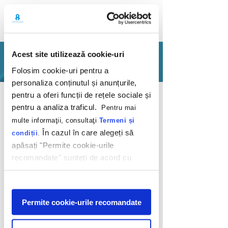
Acest site utilizează cookie-uri
PORTFOLIO
Folosim cookie-uri pentru a
personaliza conținutul și anunțurile,
Back
pentru a oferi funcții de rețele sociale și
pentru a analiza traficul.
Pentru mai
multe informaţii, consultaţi
Termeni și
În cazul în care alegeți să
condiții
.
apăsați "Permite cookie-urile
recomandate" sunteți de acord cu
Conversion ride
utilizarea modulelor noastre cookie.
Afişare
Etalon Voyage
Permite cookie-urile recomandate
2020
Ready to go on a trip? 'Cause, we have