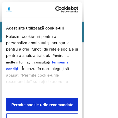
Acest site utilizează cookie-uri
PORTFOLIO
Folosim cookie-uri pentru a
personaliza conținutul și anunțurile,
Back
pentru a oferi funcții de rețele sociale și
pentru a analiza traficul.
Pentru mai
multe informaţii, consultaţi
Termeni și
În cazul în care alegeți să
condiții
.
apăsați "Permite cookie-urile
recomandate" sunteți de acord cu
From zero to hero
utilizarea modulelor noastre cookie.
Afişare
fiiGO
Permite cookie-urile recomandate
2020
FiiGO was a delight! Especially because we