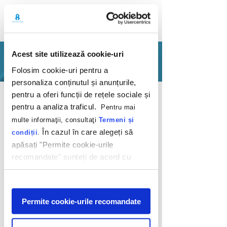
Acest site utilizează cookie-uri
PORTFOLIO
Folosim cookie-uri pentru a
personaliza conținutul și anunțurile,
Back
pentru a oferi funcții de rețele sociale și
pentru a analiza traficul.
Pentru mai
multe informaţii, consultaţi
Termeni și
În cazul în care alegeți să
condiții
.
apăsați "Permite cookie-urile
recomandate" sunteți de acord cu
Look. Learn. Be
utilizarea modulelor noastre cookie.
curious.
Afişare
Permite cookie-urile recomandate
LG
2019