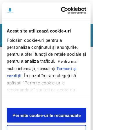
Acest site utilizează cookie-uri
PORTFOLIO
Folosim cookie-uri pentru a
personaliza conținutul și anunțurile,
Back
pentru a oferi funcții de rețele sociale și
pentru a analiza traficul.
Pentru mai
multe informaţii, consultaţi
Termeni și
În cazul în care alegeți să
condiții
.
apăsați "Permite cookie-urile
recomandate" sunteți de acord cu
Love is in the air.
utilizarea modulelor noastre cookie.
Don't breathe!
Afişare
Permite cookie-urile recomandate
Free Now
2020