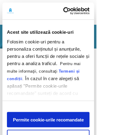
Acest site utilizează cookie-uri
PORTFOLIO
Folosim cookie-uri pentru a
personaliza conținutul și anunțurile,
Back
pentru a oferi funcții de rețele sociale și
pentru a analiza traficul.
Pentru mai
multe informaţii, consultaţi
Termeni și
În cazul în care alegeți să
condiții
.
apăsați "Permite cookie-urile
recomandate" sunteți de acord cu
Maggi Club V2.0
utilizarea modulelor noastre cookie.
Afişare
Maggi
Permite cookie-urile recomandate
2011
Join the new Club MAGGI, the most