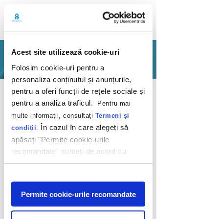
Acest site utilizează cookie-uri
PORTFOLIO
Folosim cookie-uri pentru a
personaliza conținutul și anunțurile,
Back
pentru a oferi funcții de rețele sociale și
pentru a analiza traficul.
Pentru mai
multe informaţii, consultaţi
Termeni și
În cazul în care alegeți să
condiții
.
apăsați "Permite cookie-urile
recomandate" sunteți de acord cu
Pick the best offer
utilizarea modulelor noastre cookie.
Afişare
Audi
Permite cookie-urile recomandate
2020
We organized the new Audi website to