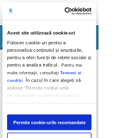
Acest site utilizează cookie-uri
PORTFOLIO
Folosim cookie-uri pentru a
personaliza conținutul și anunțurile,
Back
pentru a oferi funcții de rețele sociale și
pentru a analiza traficul.
Pentru mai
multe informaţii, consultaţi
Termeni și
În cazul în care alegeți să
condiții
.
apăsați "Permite cookie-urile
recomandate" sunteți de acord cu
Promoting a
utilizarea modulelor noastre cookie.
contextual product
Afişare
Permite cookie-urile recomandate
K-fest
2020