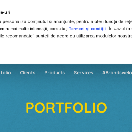
ie-uri
personaliza conținutul și anunțurile, pentru a oferi funcții de rețe
În cazul în 
ntru mai multe informaţii, consultaţi
Termeni și condiții
.
ile recomandate" sunteți de acord cu utilizarea modulelor noastr
folio
Clients
Products
Services
#Brandswelo
PORTFOLIO