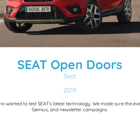
SEAT Open Doors
Seat
2019
who wanted to test SEAT’s latest technology. We made sure the eve
Gemius, and newsletter campaigns.