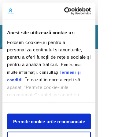
Acest site utilizează cookie-uri
PORTFOLIO
Folosim cookie-uri pentru a
personaliza conținutul și anunțurile,
Back
pentru a oferi funcții de rețele sociale și
pentru a analiza traficul.
Pentru mai
multe informaţii, consultaţi
Termeni și
În cazul în care alegeți să
condiții
.
apăsați "Permite cookie-urile
recomandate" sunteți de acord cu
Sometimes, luck is
utilizarea modulelor noastre cookie.
included in the
Afişare
deal
Permite cookie-urile recomandate
LG