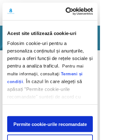
Acest site utilizează cookie-uri
PORTFOLIO
Folosim cookie-uri pentru a
personaliza conținutul și anunțurile,
Back
pentru a oferi funcții de rețele sociale și
pentru a analiza traficul.
Pentru mai
multe informaţii, consultaţi
Termeni și
În cazul în care alegeți să
condiții
.
apăsați "Permite cookie-urile
recomandate" sunteți de acord cu
Store Manager
utilizarea modulelor noastre cookie.
Afişare
Mega Image
Permite cookie-urile recomandate
2011
We're looking for the best store manager!