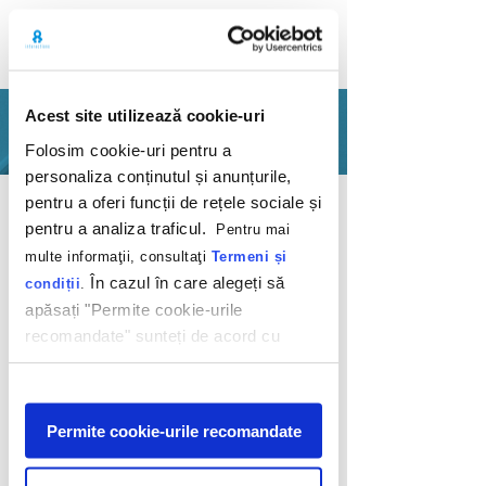
Acest site utilizează cookie-uri
PORTFOLIO
Folosim cookie-uri pentru a
personaliza conținutul și anunțurile,
Back
pentru a oferi funcții de rețele sociale și
pentru a analiza traficul.
Pentru mai
multe informaţii, consultaţi
Termeni și
În cazul în care alegeți să
condiții
.
apăsați "Permite cookie-urile
recomandate" sunteți de acord cu
Încântați de
utilizarea modulelor noastre cookie.
cunoștință, Profi
Afişare
Permite cookie-urile recomandate
Profi
2020