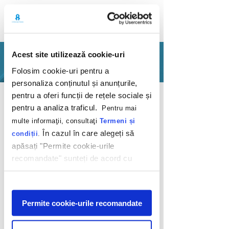
Acest site utilizează cookie-uri
PORTFOLIO
Folosim cookie-uri pentru a
personaliza conținutul și anunțurile,
Back
pentru a oferi funcții de rețele sociale și
pentru a analiza traficul.
Pentru mai
multe informaţii, consultaţi
Termeni și
În cazul în care alegeți să
condiții
.
apăsați "Permite cookie-urile
recomandate" sunteți de acord cu
'A vrea' vs 'A avea'
utilizarea modulelor noastre cookie.
Afişare
Porsche Finance Romania
Permite cookie-urile recomandate
2011
Poți avea orice mașină îți dorești pentru că