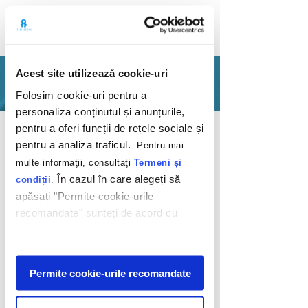
Acest site utilizează cookie-uri
PORTFOLIO
Folosim cookie-uri pentru a
personaliza conținutul și anunțurile,
Back
pentru a oferi funcții de rețele sociale și
pentru a analiza traficul.
Pentru mai
multe informaţii, consultaţi
Termeni și
În cazul în care alegeți să
condiții
.
apăsați "Permite cookie-urile
recomandate" sunteți de acord cu
utilizarea modulelor noastre cookie.
Mare brânză,
Afişare
multe premii
Permite cookie-urile recomandate
Delaco