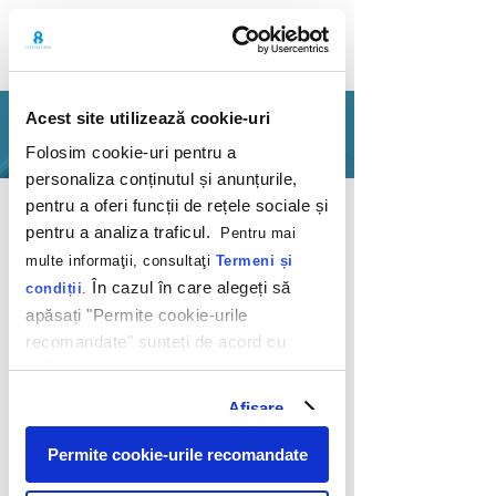
Acest site utilizează cookie-uri
PORTFOLIO
Folosim cookie-uri pentru a
personaliza conținutul și anunțurile,
Back
pentru a oferi funcții de rețele sociale și
pentru a analiza traficul.
Pentru mai
multe informaţii, consultaţi
Termeni și
În cazul în care alegeți să
condiții
.
apăsați "Permite cookie-urile
recomandate" sunteți de acord cu
Actualizarea
utilizarea modulelor noastre cookie.
ofertei de roaming
Afişare
de la Telekom
Permite cookie-urile recomandate
Telekom