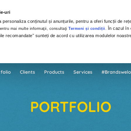
ie-uri
personaliza conținutul și anunțurile, pentru a oferi funcții de rețe
În cazul în 
ntru mai multe informaţii, consultaţi
Termeni și condiții
.
ile recomandate" sunteți de acord cu utilizarea modulelor noastr
folio
Clients
Products
Services
#Brandswelo
PORTFOLIO