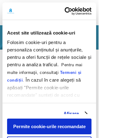
Acest site utilizează cookie-uri
PORTFOLIO
Folosim cookie-uri pentru a
personaliza conținutul și anunțurile,
Back
pentru a oferi funcții de rețele sociale și
pentru a analiza traficul.
Pentru mai
multe informaţii, consultaţi
Termeni și
În cazul în care alegeți să
condiții
.
apăsați "Permite cookie-urile
recomandate" sunteți de acord cu
Ai poftă de gătit?
utilizarea modulelor noastre cookie.
Ești din prima
Afişare
răsplătit!
Permite cookie-urile recomandate
Bunge