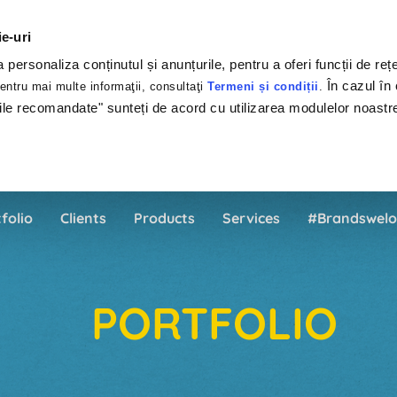
ie-uri
personaliza conținutul și anunțurile, pentru a oferi funcții de rețe
În cazul în 
ntru mai multe informaţii, consultaţi
Termeni și condiții
.
ile recomandate" sunteți de acord cu utilizarea modulelor noastr
folio
Clients
Products
Services
#Brandswelo
PORTFOLIO