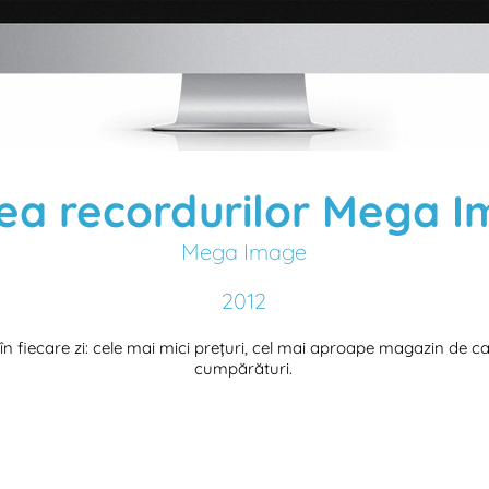
ea recordurilor Mega 
Mega Image
2012
în fiecare zi: cele mai mici prețuri, cel mai aproape magazin de c
cumpărături.