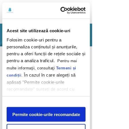
Acest site utilizează cookie-uri
PORTFOLIO
Folosim cookie-uri pentru a
personaliza conținutul și anunțurile,
Back
pentru a oferi funcții de rețele sociale și
pentru a analiza traficul.
Pentru mai
multe informaţii, consultaţi
Termeni și
În cazul în care alegeți să
condiții
.
apăsați "Permite cookie-urile
recomandate" sunteți de acord cu
Dragostea plutește
utilizarea modulelor noastre cookie.
în aer. Nu respira!
Afişare
Permite cookie-urile recomandate
Free Now
2020