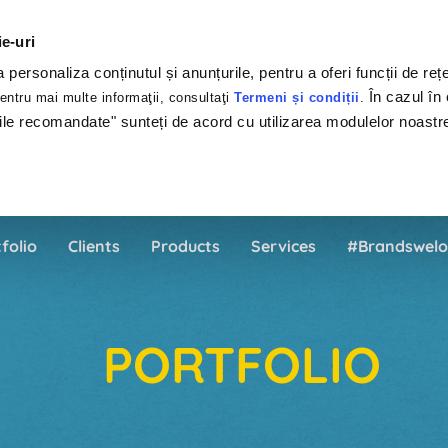
ie-uri
personaliza conținutul și anunțurile, pentru a oferi funcții de rețe
În cazul în 
ntru mai multe informaţii, consultaţi
Termeni și condiții
.
ile recomandate" sunteți de acord cu utilizarea modulelor noastr
folio
Clients
Products
Services
#Brandswelo
PORTFOLIO